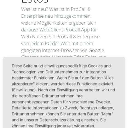
Was ist neu? Was ist in ProCall 8
Enterprise neu hinzugekommen,
welche Möglichkeiten ergeben sich
daraus? Web-Client ProCall App für
Web Nutzen Sie ProCall 8 Enterprise
von jedem PC der Welt mit einem
gängigen Internet-Browser wie Google
Chrome oder Microsoft Edge Es ist kein
Client-Installation nötig, um Text-,...
Diese Seite nutzt einwilligungsbedürftige Cookies und
Technologien von Drittunternehmen zur Integration
bestimmter Funktionen. Wenn Sie auf den Button "Alles
Read More
akzeptieren" klicken, werden diese Funktionen aktiviert
(Einwilligung). Nach der Einwilligung verarbeiten wir und
die betroffenen Drittunternehmen Ihre
personenbezogenen Daten für verschiedene Zwecke.
Detaillierte Informationen zu Zweck, Rechtsgrundlagen,
Drittunternehmen können Sie unter dem Button "Mehr"
und in unserer Datenschutzerklärung einsehen. Sie
FACT24
können Ihre Einwilligung jederzeit widerrufen.