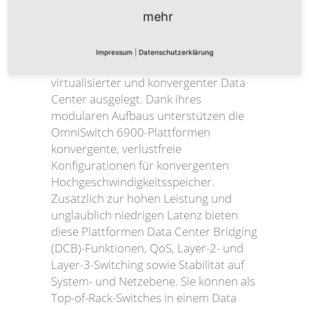
und 40-GbE-Plattformen von hoher
mehr
Dichte für besonders anspruchsvolle
Netze. Diese vielseitigen Plattformen
Impressum
|
Datenschutzerklärung
sind bereits für die nächste Generation
virtualisierter und konvergenter Data
Center ausgelegt. Dank ihres
modularen Aufbaus unterstützen die
OmniSwitch 6900-Plattformen
konvergente, verlustfreie
Konfigurationen für konvergenten
Hochgeschwindigkeitsspeicher.
Zusätzlich zur hohen Leistung und
unglaublich niedrigen Latenz bieten
diese Plattformen Data Center Bridging
(DCB)-Funktionen, QoS, Layer-2- und
Layer-3-Switching sowie Stabilität auf
System- und Netzebene. Sie können als
Top-of-Rack-Switches in einem Data