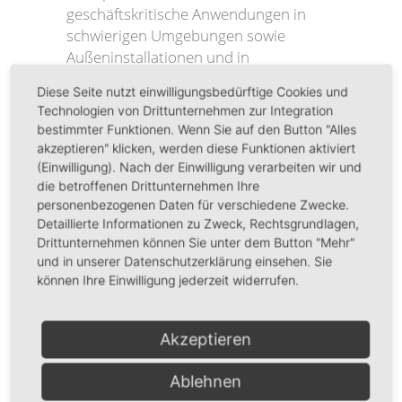
geschäftskritische Anwendungen in
schwierigen Umgebungen sowie
Außeninstallationen und in
Umgebungen mit hohen
Diese Seite nutzt einwilligungsbedürftige Cookies und
Temperaturen. Der Switch bietet die
Technologien von Drittunternehmen zur Integration
besten verfügbaren Funktionen wie
bestimmter Funktionen. Wenn Sie auf den Button "Alles
SPB-M-Unterstützung, ein großzügiges
akzeptieren" klicken, werden diese Funktionen aktiviert
PoE-Budget und HPoE zur
(Einwilligung). Nach der Einwilligung verarbeiten wir und
Stromversorgung von drahtlosen
die betroffenen Drittunternehmen Ihre
personenbezogenen Daten für verschiedene Zwecke.
Access Points.
Detaillierte Informationen zu Zweck, Rechtsgrundlagen,
Drittunternehmen können Sie unter dem Button "Mehr"
OMNI-SWITCH
und in unserer Datenschutzerklärung einsehen. Sie
können Ihre Einwilligung jederzeit widerrufen.
6900
Akzeptieren
Stapelbare Alcatel-Lucent OmniSwitch
6900 (OS6900) LAN-Switches sind
Ablehnen
kompakte 10-Gigabit-Ethernet- (GbE)