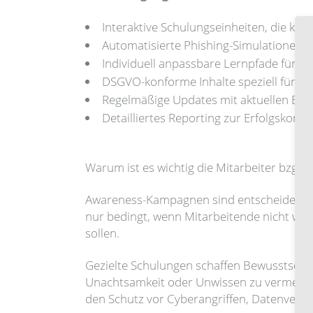
Interaktive Schulungseinheiten, die kom
Automatisierte Phishing-Simulationen zu
Individuell anpassbare Lernpfade für u
DSGVO-konforme Inhalte speziell für 
Regelmäßige Updates mit aktuellen Bed
Detailliertes Reporting zur Erfolgskon
Warum ist es wichtig die Mitarbeiter bzgl. 
Awareness-Kampagnen sind entscheidend, we
nur bedingt, wenn Mitarbeitende nicht wis
sollen.
Gezielte Schulungen schaffen Bewusstsein 
Unachtsamkeit oder Unwissen zu vermeiden.
den Schutz vor Cyberangriffen, Datenverl