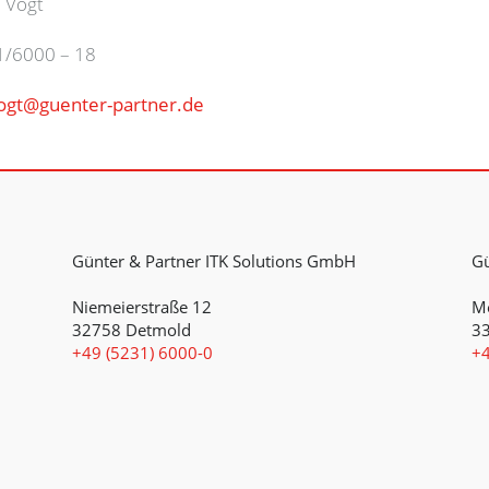
ogt
00 – 18
gt@guenter-partner.de
Günter & Partner ITK Solutions GmbH
Gü
Niemeierstraße 12
Me
32758 Detmold
33
+49 (5231) 6000-0
+4