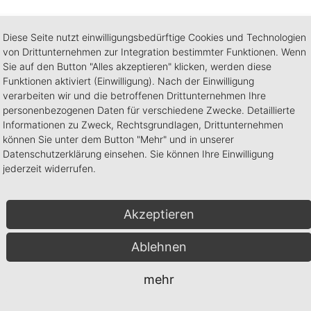
plexe IT-Sicherheitsthemen leicht verständlich vermitteln
Diese Seite nutzt einwilligungsbedürftige Cookies und Technologien
r realitätsnahen Sensibilisierung
von Drittunternehmen zur Integration bestimmter Funktionen. Wenn
nterschiedliche Rollen und Wissensstände
Sie auf den Button "Alles akzeptieren" klicken, werden diese
den deutschsprachigen Raum
Funktionen aktiviert (Einwilligung). Nach der Einwilligung
verarbeiten wir und die betroffenen Drittunternehmen Ihre
rohungsszenarien und Best Practices
personenbezogenen Daten für verschiedene Zwecke. Detaillierte
trolle und Nachweisführung gegenüber Auditoren
Informationen zu Zweck, Rechtsgrundlagen, Drittunternehmen
können Sie unter dem Button "Mehr" und in unserer
Datenschutzerklärung einsehen. Sie können Ihre Einwilligung
Cyberiskien zu schulen?
jederzeit widerrufen.
il der Mensch oft das größte Sicherheitsrisiko in der IT 
Akzeptieren
sen, wie sie Phishing-Mails erkennen, sichere Passwörter e
Ablehnen
für aktuelle Bedrohungen, fördern sicherheitsbewusstes Ver
mehr
 So wird die gesamte Sicherheitskultur im Unternehmen ge
ust und Reputationsschäden.