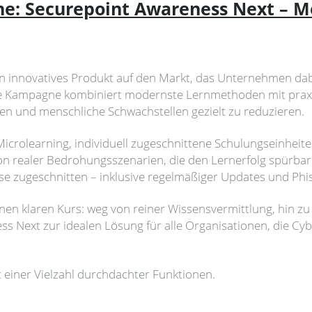
: Securepoint Awareness Next – Me
n innovatives Produkt auf den Markt, das Unternehmen dabei
 neue Kampagne kombiniert modernste Lernmethoden mit pra
ken und menschliche Schwachstellen gezielt zu reduzieren.
 Microlearning, individuell zugeschnittene Schulungseinhei
on realer Bedrohungsszenarien, die den Lernerfolg spürbar
 zugeschnitten – inklusive regelmäßiger Updates und Phis
inen klaren Kurs: weg von reiner Wissensvermittlung, hin z
s Next zur idealen Lösung für alle Organisationen, die Cyb
einer Vielzahl durchdachter Funktionen.