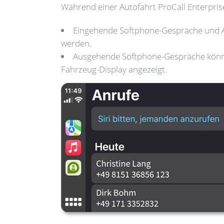
Während einer Autofahrt ProCall Enterpris
Eingehende Softphone-Gespräche und A
werden.
Ausgehende Softphone-Gespräche können
Fahrzeug-Display angezeigt.