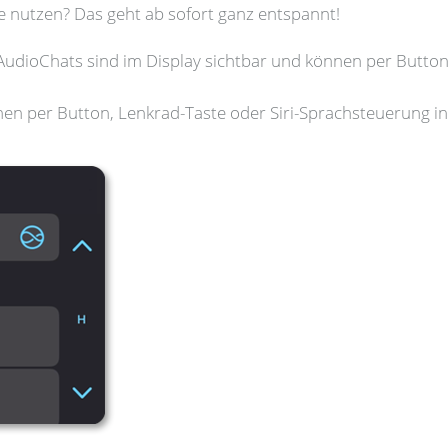
e nutzen? Das geht ab sofort ganz entspannt!
udioChats sind im Display sichtbar und können per Butt
 per Button, Lenkrad-Taste oder Siri-Sprachsteuerung ini