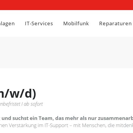
nlagen
IT-Services
Mobilfunk
Reparaturen
m/w/d)
nbefristet I ab sofort
g und suchst ein Team, das mehr als nur zusammenarb
uchen Verstärkung im IT-Support – mit Menschen, die mitd