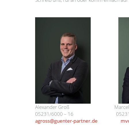
Alexander Groß Marcel V
05231/6000 – 16 05231/60
agross@guenter-partner.de
mvo