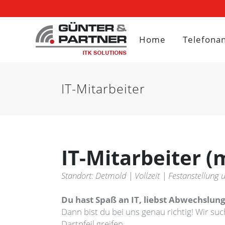
Home
Telefona
IT-Mitarbeiter
IT-Mitarbeiter (
Standort: Detmold | Vollzeit | Festanstellung u
Du hast Spaß an IT, liebst Abwechslun
Dann bist du bei uns genau richtig! Wir s
Dartpfeil greifen.