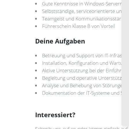
Gute Kenntnisse in Windows-Servern, N
Selbstständige, serviceorientierte und s
Teamgeist und Kommunikationsstärke
Führerschein Klasse B von Vorteil
Deine Aufgaben
Betreuung und Support von IT-Infrastr
Installation, Konfiguration und Wartun
Aktive Unterstützung bei der Einführu
Begleitung und operative Unterstützung
Analyse und Behebung von Störungen i
Dokumentation der IT-Systeme und Su
Interessiert?
Schreib uns, ruf an oder komm einfach auf 