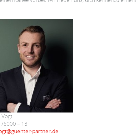
ogt
00 – 18
gt@guenter-partner.de