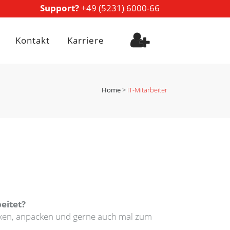
Support?
+49 (5231) 6000-66
Kontakt
Karriere
Home
>
IT-Mitarbeiter
eitet?
enken, anpacken und gerne auch mal zum