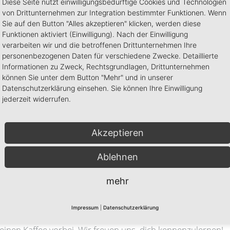
Diese Seite nutzt einwilligungsbedürftige Cookies und Technologien
etzwerken und IT-Sicherheit
von Drittunternehmen zur Integration bestimmter Funktionen. Wenn
trukturierte Arbeitsweise
Sie auf den Button "Alles akzeptieren" klicken, werden diese
Funktionen aktiviert (Einwilligung). Nach der Einwilligung
verarbeiten wir und die betroffenen Drittunternehmen Ihre
personenbezogenen Daten für verschiedene Zwecke. Detaillierte
Informationen zu Zweck, Rechtsgrundlagen, Drittunternehmen
können Sie unter dem Button "Mehr" und in unserer
Datenschutzerklärung einsehen. Sie können Ihre Einwilligung
ukturen unserer Kunden
jederzeit widerrufen.
g von Hard- und Software
ng und Umsetzung von IT-Projekten
Akzeptieren
 bei KI-Projekten und deren Rollout
m 1st- und 2nd-Level-Support
Ablehnen
pportvorgänge
mehr
Impressum
|
Datenschutzerklärung
einen Kaffee vorbei. Wir freuen uns, dich kennenzulernen!